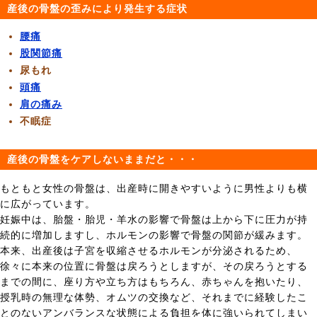
産後の骨盤の歪みにより発生する症状
腰痛
股関節痛
尿もれ
頭痛
肩の痛み
不眠症
産後の骨盤をケアしないままだと・・・
もともと女性の骨盤は、出産時に開きやすいように男性よりも横
に広がっています。
妊娠中は、胎盤・胎児・羊水の影響で骨盤は上から下に圧力が持
続的に増加しますし、ホルモンの影響で骨盤の関節が緩みます。
本来、出産後は子宮を収縮させるホルモンが分泌されるため、
徐々に本来の位置に骨盤は戻ろうとしますが、その戻ろうとする
までの間に、座り方や立ち方はもちろん、赤ちゃんを抱いたり、
授乳時の無理な体勢、オムツの交換など、それまでに経験したこ
とのないアンバランスな状態による負担を体に強いられてしまい