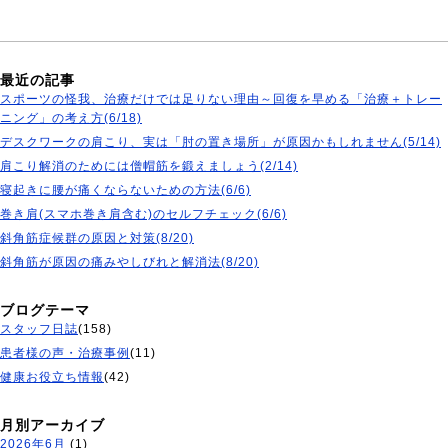
最近の記事
スポーツの怪我、治療だけでは足りない理由～回復を早める「治療＋トレー
ニング」の考え方(6/18)
デスクワークの肩こり、実は「肘の置き場所」が原因かもしれません(5/14)
肩こり解消のためには僧帽筋を鍛えましょう(2/14)
寝起きに腰が痛くならないための方法(6/6)
巻き肩(スマホ巻き肩含む)のセルフチェック(6/6)
斜角筋症候群の原因と対策(8/20)
斜角筋が原因の痛みやしびれと解消法(8/20)
ブログテーマ
スタッフ日誌
(158)
患者様の声・治療事例
(11)
健康お役立ち情報
(42)
月別アーカイブ
2026年6月
(1)