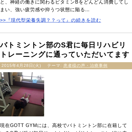
と、神経の働きに関わるビタミンBをどんどん消費してし
まい、強い疲労感や抑うつ状態に陥る...
>>『現代型栄養失調？？って』の続きを読む
バトミントン部のS君に毎日リハビリ
トレーニングに通っていただいてます
2015年4月28日(火)
テーマ:
患者様の声・治療事例
現在GOTT GYMには、高校でバトミントン部に在籍して