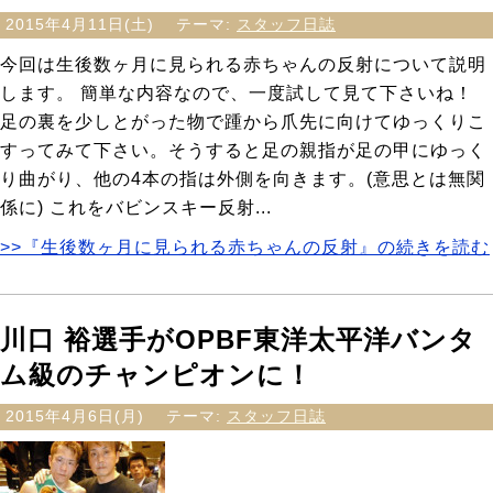
2015年4月11日(土)
テーマ:
スタッフ日誌
今回は生後数ヶ月に見られる赤ちゃんの反射について説明
します。 簡単な内容なので、一度試して見て下さいね！
足の裏を少しとがった物で踵から爪先に向けてゆっくりこ
すってみて下さい。そうすると足の親指が足の甲にゆっく
り曲がり、他の4本の指は外側を向きます。(意思とは無関
係に) これをバビンスキー反射...
>>『生後数ヶ月に見られる赤ちゃんの反射』の続きを読む
川口 裕選手がOPBF東洋太平洋バンタ
ム級のチャンピオンに！
2015年4月6日(月)
テーマ:
スタッフ日誌