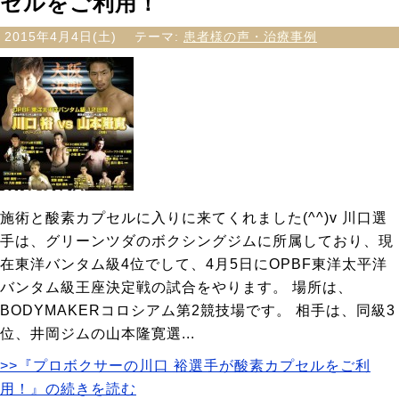
セルをご利用！
2015年4月4日(土)
テーマ:
患者様の声・治療事例
施術と酸素カプセルに入りに来てくれました(^^)v 川口選
手は、グリーンツダのボクシングジムに所属しており、現
在東洋バンタム級4位でして、4月5日にOPBF東洋太平洋
バンタム級王座決定戦の試合をやります。 場所は、
BODYMAKERコロシアム第2競技場です。 相手は、同級3
位、井岡ジムの山本隆寛選...
>>『プロボクサーの川口 裕選手が酸素カプセルをご利
用！』の続きを読む