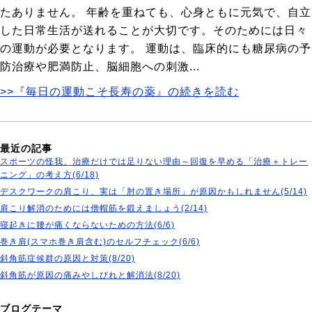
たありません。 年齢を重ねても、心身ともに元気で、自立
した日常生活が送れることが大切です。そのためには日々
の運動が必要となります。 運動は、臨床的にも糖尿病の予
防治療や肥満防止、脳細胞への刺激...
>>『毎日の運動こそ長寿の薬』の続きを読む
最近の記事
スポーツの怪我、治療だけでは足りない理由～回復を早める「治療＋トレー
ニング」の考え方(6/18)
デスクワークの肩こり、実は「肘の置き場所」が原因かもしれません(5/14)
肩こり解消のためには僧帽筋を鍛えましょう(2/14)
寝起きに腰が痛くならないための方法(6/6)
巻き肩(スマホ巻き肩含む)のセルフチェック(6/6)
斜角筋症候群の原因と対策(8/20)
斜角筋が原因の痛みやしびれと解消法(8/20)
ブログテーマ