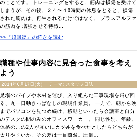
のことです。 トレーニングをすると、筋肉は損傷を受けて
しまうが、その後、２４〜４8時間の休息をとると、損傷
された筋肉は、再生されるだけではなく、 プラスアルファ
の筋肉を 増強させる特徴...
>>『超回復』の続きを読む
職種や仕事内容に見合った食事を考え
よう
2014年6月17日(火)
テーマ:
スタッフ日誌
足場のパイプや木材を運び、入り組んだ工事現場を飛び回
る、丸一日動きっぱなしの現場作業員。 一方で、朝から晩
までパソコンを見つめ続け、移動といったら会議室と自分
のデスクの間のみのオフィスワーカー。 同じ性別、年齢、
体格のこの2人が互いにカツ丼を食べたとしたらどちらが
太りやすいか、その差は一目瞭然。圧倒...